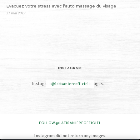
Evacuez votre stress avec l’auto massage du visage
Publié
31 mai 2019
le
INSTAGRAM
Instagram did not return any images.
@latisaniereofficiel
INSTAGRAM
FOLLOW@LATISANIEREOFFICIEL
Instagram did not return any images.