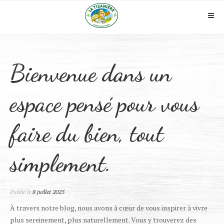
Skip
to
Pri
content
Me
Bienvenue dans un
espace pensé pour vous
faire du bien, tout
simplement.
Publié le
8 juillet 2025
À travers notre blog, nous avons à cœur de vous inspirer à vivre
plus sereinement, plus naturellement. Vous y trouverez des