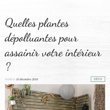
Quelles plantes
dépolluantes pour
assainir votre intérieur
?
Publié le
10 décembre 2018
DÉCO