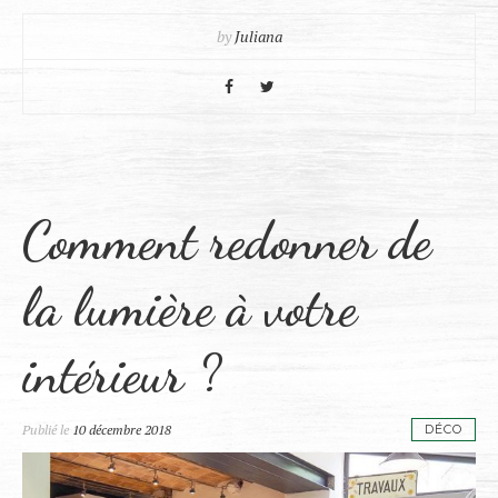
by
Juliana
Comment redonner de
la lumière à votre
intérieur ?
Publié le
10 décembre 2018
DÉCO