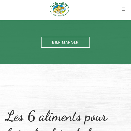
Skip
to
Pri
content
Me
BIEN MANGER
Les 6 aliments pour