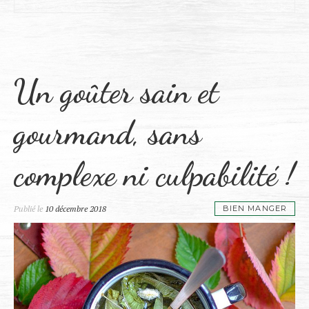
Un goûter sain et
gourmand, sans
complexe ni culpabilité !
Publié le
10 décembre 2018
BIEN MANGER