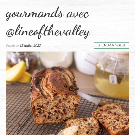
gourmands avec
@lineofthevalley
Publié le
13 juillet 2022
BIEN MANGER