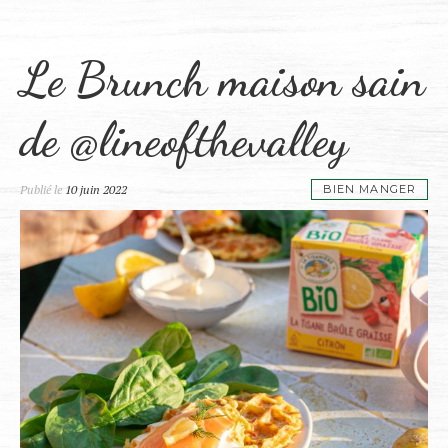
Le Brunch maison sain
de @lineofthevalley
Publié le
10 juin 2022
BIEN MANGER