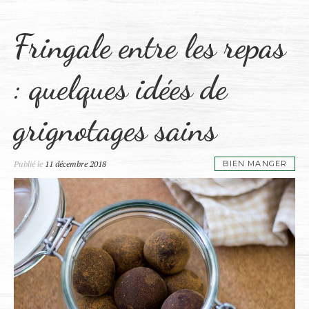
Fringale entre les repas
: quelques idées de
grignotages sains
Publié le
11 décembre 2018
BIEN MANGER