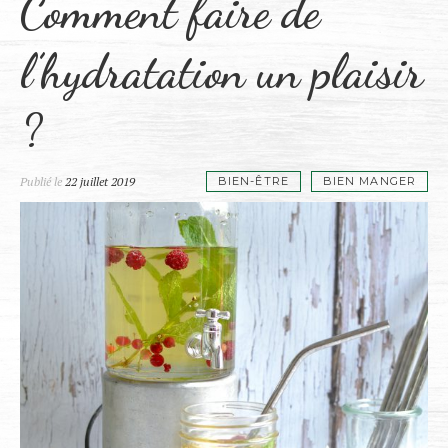
Comment faire de
l’hydratation un plaisir
?
Publié le
22 juillet 2019
BIEN-ÊTRE
BIEN MANGER