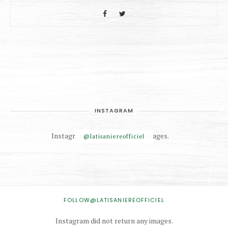
INSTAGRAM
Instagram did not return any images.
@latisaniereofficiel
INSTAGRAM
FOLLOW@LATISANIEREOFFICIEL
Instagram did not return any images.