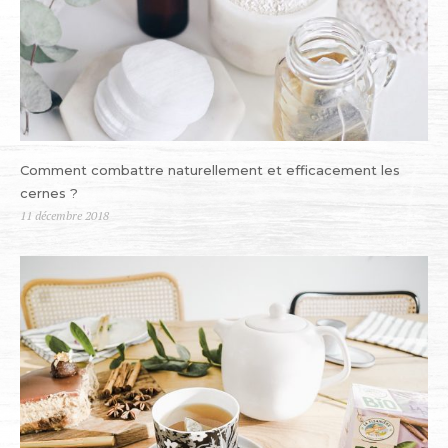
Comment combattre naturellement et efficacement les
cernes ?
Publié
11 décembre 2018
le