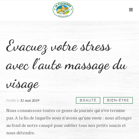
Skip
to
Pri
content
Me
Evacuez votre stress
avec l’auto massage du
visage
Publié le
31 mai 2019
BEAUTÉ
BIEN-ÊTRE
Nous connaissons toutes ce genre de journée qui n’en termine
pas. A la fin de laquelle nous n’avons qu’une envie : nous allonger
au fond de notre canapé pour oublier tous nos petits soucis et
nous détendre.