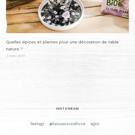
Quelles épices et plantes pour une décoration de table
nature ?
Publié
1 mars 2019
le
INSTAGRAM
Instagram did not return any images.
@latisaniereofficiel