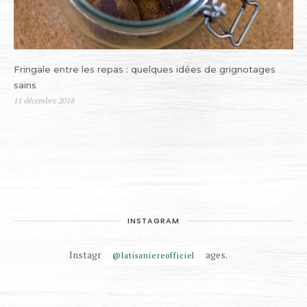
Fringale entre les repas : quelques idées de grignotages
sains
Publié
11 décembre 2018
le
INSTAGRAM
Instagram did not return any images.
@latisaniereofficiel