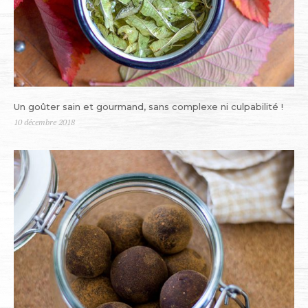
Un goûter sain et gourmand, sans complexe ni culpabilité !
Publié
10 décembre 2018
le