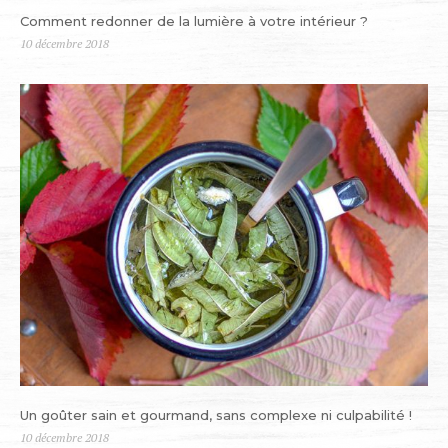
Comment redonner de la lumière à votre intérieur ?
Publié
10 décembre 2018
le
Un goûter sain et gourmand, sans complexe ni culpabilité !
Publié
10 décembre 2018