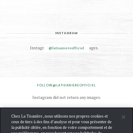
INSTAGRAM
Instagram did not return any images.
@latisaniereofficiel
INSTAGRAM
FOLLOW@LATISANIEREOFFICIEL
Instagram did not return any images.
Chez La Tisanière , nous utilisons nos propres cookies et
NOUS
ceux de tiers à des fins d’analyse et pour vous présenter de
CONTACTER
la publicité ciblée, en fonction de votre comportement et de
MENTIONS