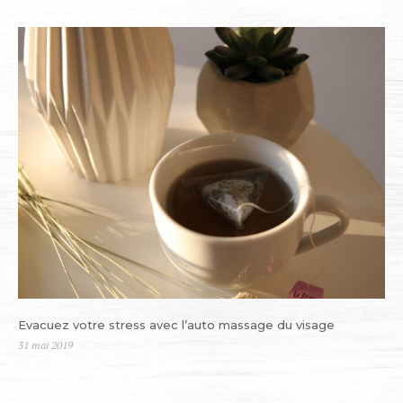
le
Evacuez votre stress avec l’auto massage du visage
Publié
31 mai 2019
le